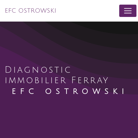
Panneau de gestion des cookies
EFC OSTROWSKI
diagnostic
immobilier Ferray
EFC OSTROWSKI