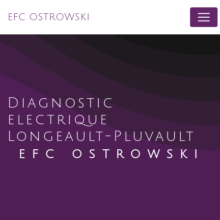
Panneau de gestion des cookies
EFC OSTROWSKI
diagnostic
electrique
Longeault-Pluvault
EFC OSTROWSKI